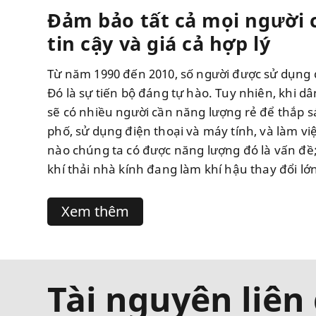
Đảm bảo tất cả mọi người c
tin cậy và giá cả hợp lý
Từ năm 1990 đến 2010, số người được sử dụng đ
lớn ở mọi châu lục. Thay vào đó, chúng ta c
Đó là sự tiến bộ đáng tự hào. Tuy nhiên, khi dân
hiệu quả hơn và đầu tư vào các nguồn nă
sẽ có nhiều người cần năng lượng rẻ để thắp 
lượng mặt trời và gió. Bằng cách đó, chúng ta 
phố, sử dụng điện thoại và máy tính, và làm v
điện và bảo vệ môi trường. Làm thế nào để thực
nào chúng ta có được năng lượng đó là vấn đề;
khí thải nhà kính đang làm khí hậu thay đổi l
Xem thêm
Tài nguyên liên