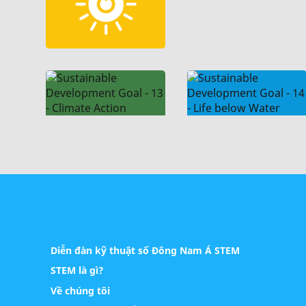
Diễn đàn kỹ thuật số Đông Nam Á STEM
STEM là gì?
Về chúng tôi