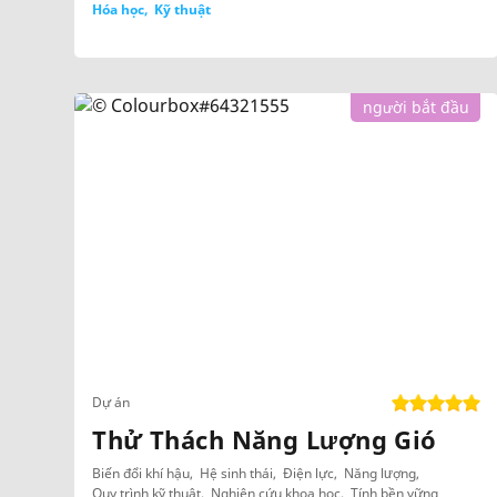
Hóa học
Kỹ thuật
người bắt đầu
Dự án
Thử Thách Năng Lượng Gió
Biến đổi khí hậu
Hệ sinh thái
Điện lực
Năng lượng
Quy trình kỹ thuật
Nghiên cứu khoa học
Tính bền vững