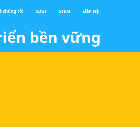
ề chúng tôi
SDGs
STEM
Liên Hệ
riển bền vững