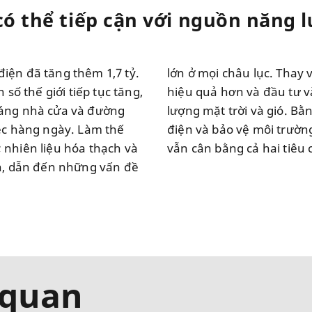
ó thể tiếp cận với nguồn năng l
iện đã tăng thêm 1,7 tỷ.
ó thể sử dụng năng lượng
 số thế giới tiếp tục tăng,
ng lượng sạch như năng
sáng nhà cửa và đường
sẽ đáp ứng được nhu cầu
iệc hàng ngày. Làm thế
 hiện được việc này mà
 nhiên liệu hóa thạch và
vẫn cân bằng cả hai tiêu 
ớn, dẫn đến những vấn đề
 quan