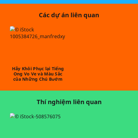
Các dự án liên quan
Hãy Khôi Phục lại Tiếng
Ong Vo Ve và Màu Sắc
của Những Chú Bướm
Thí nghiệm liên quan