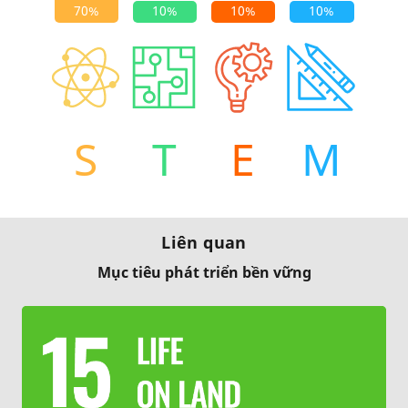
S
T
E
M
Liên quan
Mục tiêu phát triển bền vững