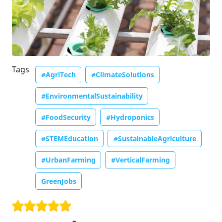
Tags
#AgriTech
#ClimateSolutions
#EnvironmentalSustainability
#FoodSecurity
#Hydroponics
#STEMEducation
#SustainableAgriculture
#UrbanFarming
#VerticalFarming
GreenJobs