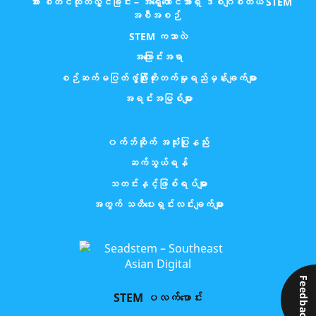
အား စတင်ထုတ်လွှင်ခြင်း – အရှေ့တောင်အာရှ ဒစ်ဂျစ်တယ် STEM
အစီအစဉ်
STEM ကဘာလဲ
အကြောင်းအရာ
စဉ်ဆက်မပြတ်ဖွံ့ဖြိုးတိုးတက်မှုရည်မှန်းချက်များ
အရင်းအမြစ်များ
၀က်ဘ်ဆိုက် အသုံးပြုနည်း
ဆက်သွယ်ရန်
သတင်းနှင့်ဖြစ်ရပ်များ
အတွက် သတိပေးရှင်းလင်းချက်များ
Feedback
STEM ပလက်ဖောင်း