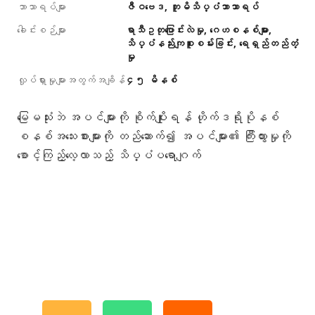
ဘာသာရပ်များ
ဇီဝဗေဒ
ဘူမိသိပ္ပံဘာသာရပ်
ခေါင်းစဉ်များ
ရာသီဥတုပြောင်းလဲမှု
ဂေဟစနစ်များ
သိပ္ပံနည်းကျစူးစမ်းခြင်း
ရေရှည်တည်တံ့
မှု
လှုပ်ရှားမှုများအတွက်အချိန်
၄၅ မိနစ်
မြေမသုံးဘဲ အပင်များကို စိုက်ပျိုးရန် ဟိုက်ဒရိုပိုနစ်
စနစ်အသေးစားများကို တည်ဆောက်၍ အပင်များ၏ ကြီးထွားမှုကို
စောင့်ကြည့်လေ့လာသည့် သိပ္ပံပရောဂျက်