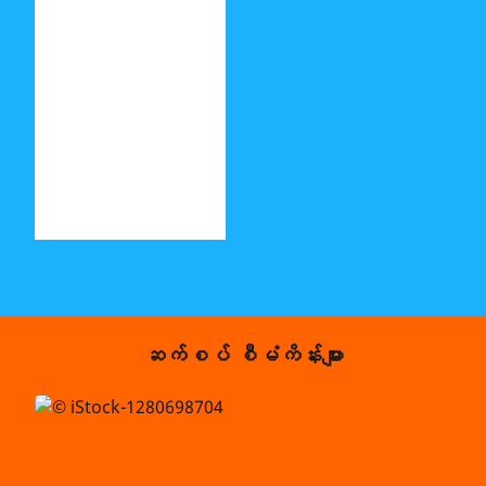
ဆက်စပ် စီမံကိန်းများ