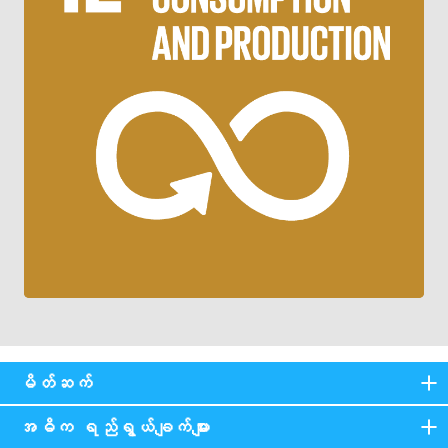
မိတ်ဆက်
အဓိက ရည်ရွယ်ချက်များ