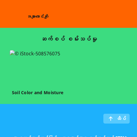
အများကောင်းကျိုး
ဆက်စပ် စမ်းသပ်မှု
Soil Color and Moisture
ထိပ်