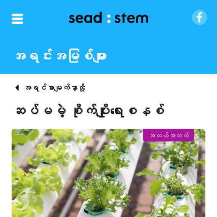
အရင်းအမြစ်များ
အရင်စာမျက်နှာသို့
ဆပ်မမဲ့ စိုက်ပျိုးရေးစနစ်
အလယ်အလတ်