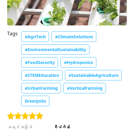
Tags
#AgriTech
#ClimateSolutions
#EnvironmentalSustainability
#FoodSecurity
#Hydroponics
#STEMEducation
#SustainableAgriculture
#UrbanFarming
#VerticalFarming
GreenJobs
အရင်းအမြစ်
စီမံကိန်း