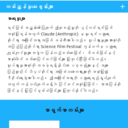
လမ်းညွှန်မှုမေးခွန်းများ
စာရေးသူများ
ရင်းမြစ် အညွှန်းဖော်ပြချက် ဤစုစည်းမှုကို ပွင့်လင်းရင်းမြစ်
အသုံးပြုရန်အတွက် Claude (Anthropic) မှ မူရင်းပညာရေး
ဆိုင်ရာ အကြောင်းအရာအဖြစ် ဖန်တီးထားပါသည်။ လှုပ်ရှားမှုများအားလုံးကို
အပြည်ပြည်ဆိုင်ရာ Science Film Festival ကွန်ယက်မှ ပညာရေး
ကျွမ်းကျင်သူများအဖွဲ့က ပြန်လည်စစ်ဆေးခြင်း၊ စိစစ်ခြင်းနှင့်
စာလုံးပေါင်း စစ်ဆေးပြင်ဆင်ခြင်းများ ပြုလုပ်ပြီးဖြစ်ပါသည်။
လှုပ်ရှားမှုအားလုံးကို အခမဲ့ရရှိနိုင်သော ပစ္စည်းများနှင့် အများ
ပြည်သူပိုင် သိပ္ပံဆိုင်ရာ အခြေခံသဘောတရားများကို အသုံးပြု၍
ဒီဇိုင်းရေးဆွဲထားပါသည်။ ဤအကြောင်းအရာကို ပညာရေးရည်ရွယ်ချက်
အတွက် ကန့်သတ်ချက်မရှိဘဲ ပြင်ဆင်အသုံးပြုခြင်း၊ ဘာသာပြန်ဆို
ခြင်းနှင့် ပြုပြင်မွမ်းမံခြင်းများ ပြုလုပ်နိုင်ပါသည်။
စာရွက်စာတမ်းများ