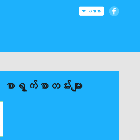
ဗမာစာ
စာရွက်စာတမ်းများ