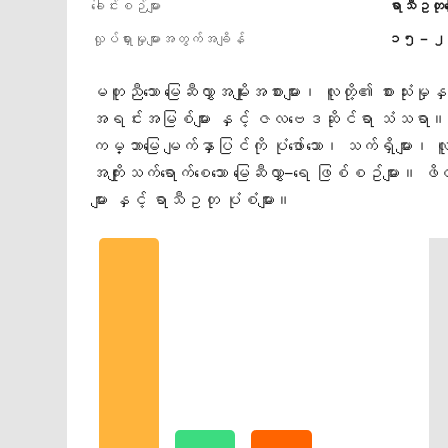
ခေါင်းစဉ်များ
ရာသီဥတုပြေ
လှုပ်ရှားမှုများအတွက်အချိန်
၁၅ − ၂
မတူညီသော မြေဆီလွှာအမျိုးအစားများ၊ လူတို့၏ စားသုံးမှုန
အရင်းအမြစ်များ နှင့် ဇလဗေဒဆိုင်ရာ သံသရာ။ ရာသ
ကမ္ဘာမြေ မျက်နှာပြင်ကို ပုံဖော်သော၊ သက်ရှိများ၊ 
အကျိုးသက်ရောက်စေသော မြေဆီလွှာ−ရေ ဖြစ်စဥ်များ။ ဖ
များ နှင့် ရာသီဥတု ပုံစံများ။