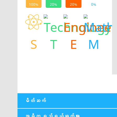
S
T
E
M
မိတ်ဆက်
အဓိက ရည်ရွယ်ချက်များ