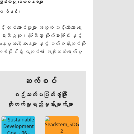
ာင်းလဲမှု
ဂေဟစနစ်များ
၀ မိနစ်။
ှင့် လုပ်ဆောင်မှုများ အတွက် သင့်တော်သော ရေ
ီဥတု၊ မြေဆီလွှာ တိုက်စားခြင်း နှင့်
လူနေမှုအခြေအနေများ နှင့် ပတ်ဝန်းကျင်ကို
ိလစ်ပိုင်ရှိ ငလျင်၏ အကျိုးသက်ရောက်မှု
ဆက်စပ်
စဉ်ဆက်မပြတ်ဖွံ့ဖြိုး
တိုးတက်မှုရည်မှန်းချက်များ