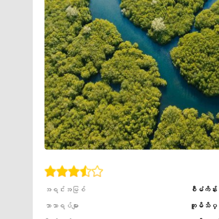
အရင်းအမြစ်
စီမံကိန်း
ဘာသာရပ်များ
ဘူမိသိပ္