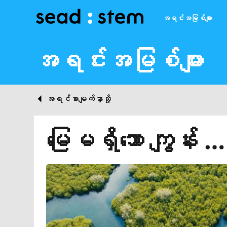
အရင်းအမြစ်များ
အရင်းအမြစ်များ
အရင်စာမျက်နှာသို့
မြေမရှိသော ကျွန်း 