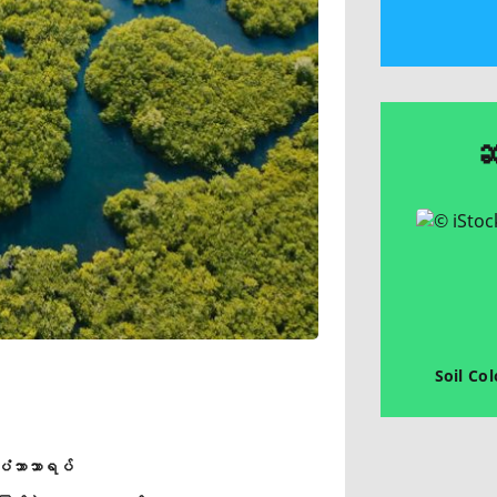
ဆ
Soil Co
ပံဘာသာရပ်