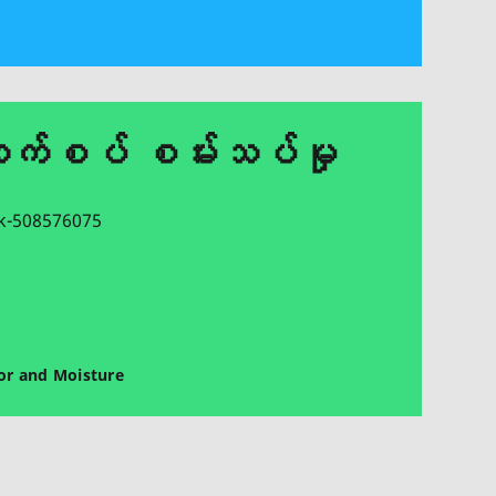
က်စပ် စမ်းသပ်မှု
lor and Moisture