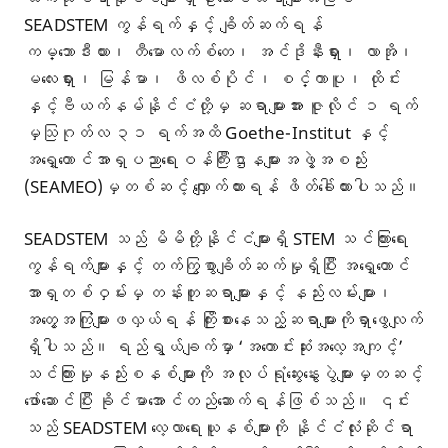
SEADSTEM ကွန်ရက်နှင့် ချိတ်ဆက်ရန်
ကမ္ဘောဒီးယား၊ တီမောလက်စ်တေ၊ အင်ဒိုနီးရှား၊ လာအို၊
မလေးရှား၊ မြန်မာ၊ ဖိလစ်ပိုင်၊ စင်္ကာပူ၊ ထိုင်း
နှင့်ဗီယက်နမ်နိုင်ငံတို့မှ ဆရာများအား ဇူလိုင် ၁ ရက်
မှသြဂုတ်လ ၃၁ ရက်အထိ Goethe-Institut နှင့်
အရှေ့တောင်အာရှပညာရေးဝန်ကြီးဌာနများအဖွဲ့အစည်း
(SEAMEO)မှတစ်ဆင့် လျှောက်ထားရန် ဖိတ်ခေါ်ထားပါသည်။
SEADSTEM သည် မိမိတို့နိုင်ငံများရှိ STEM သင်ကြားရေး
ကွန်ရက်များနှင့် တက်ကြွစွာချိတ်ဆက်မှုရှိပြီး အရှေ့တောင်
အာရှတစ်ဝှမ်းမှ တန်းတူဆရာများနှင့် နည်းလမ်းများ၊
အတွေ့အကြုံများဖလှယ်ရန် ကြိုးစားနေသည့်ဆရာများကိုရှာဖွေလျက်
ရှိပါသည်။ ရည်ရွယ်ချက်မှာ ‘အကောင်းဆုံးအလေ့အကျင့်’
သင်ကြားမှုနည်းစနစ်များကို အလုပ်ရုံဆွေးနွေးပွဲများမှတဆင့်
ဖော်ဆောင်ပြီး ခိုင်မာအောင်တည်ဆောက်ရန်ဖြစ်သည်။ ၎င်း
သည် SEADSTEM လေ့လာရေးယူနစ်များကို နိုင်ငံလုံးဆိုင်ရာ