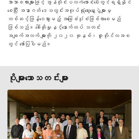
ဘာသာစကားများဖြင့် အွန်လိုင်းပလက်ဖောင်းပေါ်တွင်ရရှိနိုင်
စေပြီး အနာဂတ် ဒေသတွင်းအလုပ်ရုံဆွေးနွေးပွဲများမှ
တစ်ဆင့်ဖြန့်ဝေသွားမည့် အခြေခံပုံစံဖြစ်လာစေမည်
ဖြစ်သည်။ ခေါ်ဆိုမှုနှင့်နောက်ထပ် သတင်း
အချက်အလက် များကို ၂၀၂၀ ခုနှစ်၊ ဇူလိုင်လအစ
တွင် ဖော်ပြပါမည်။
ပိုများသောသတင်းများ