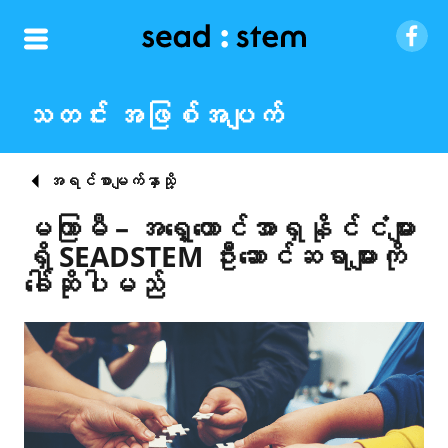
သတင်း အဖြစ်အပျက်
အရင်စာမျက်နှာသို့
မကြာမီ – အရှေ့တောင်အာရှနိုင်ငံများ
ရှိ SEADSTEM ဦးဆောင်ဆရာများကို
ခေါ်ဆိုပါမည်