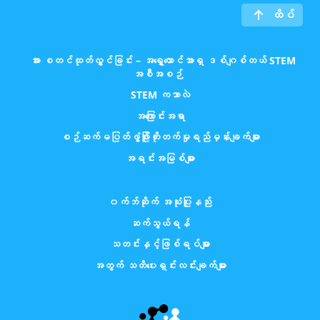
ထိပ်
အား စတင်ထုတ်လွှင်ခြင်း – အရှေ့တောင်အာရှ ဒစ်ဂျစ်တယ် STEM
အစီအစဉ်
STEM ကဘာလဲ
အကြောင်းအရာ
စဉ်ဆက်မပြတ်ဖွံ့ဖြိုးတိုးတက်မှုရည်မှန်းချက်များ
အရင်းအမြစ်များ
၀က်ဘ်ဆိုက် အသုံးပြုနည်း
ဆက်သွယ်ရန်
သတင်းနှင့်ဖြစ်ရပ်များ
အတွက် သတိပေးရှင်းလင်းချက်များ