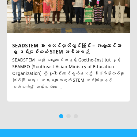
SEADSTEM အား စတင်ထုတ်လွှင်ခြင်း – အရှေ့တောင်အာ
ရှ ဒစ်ဂျစ်တယ် STEM အစီအစဉ်
SEADSTEM သည် အရှေ့တောင်အာရှရှိ Goethe-Institut နှင့်
SEAMEO (Southeast Asian Ministry of Education
Organization) တို့ ပူးပေါင်းဆောင်ရွက်နေသည့် စီမံကိန်းတစ်ခု
ဖြစ်ပြီး ဆရာ၊ ဆရာမများအတွက် STEM သင်ကြားမှုနှင့်
ပတ်သက်၍ ဆန်းသစ်သော
…