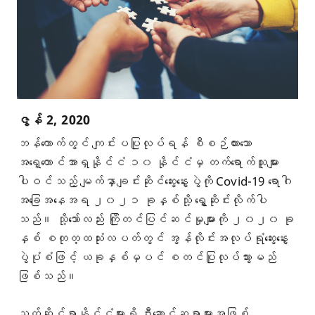
ဇွန် 2, 2020
ဘန်ကောက်တွင် ကျင်းပပြုလုပ်ရန် စီစဉ်ထားသော
အရှေ့တောင်အာရှနိုင်ငံ ၁၀ နိုင်ငံမှ တက်ရောက်သူများ
ပါဝင်သည့် မျက်နှာချင်းဆိုင်ဆွေးနွေးပွဲကို Covid-19 ရောဂါ
အခြေအနေအရ ၂၀၂၁ ခုနှစ်သို့ ရွှေ့ဆိုင်းလိုက်ပါ
သည်။ သို့သော်လည်း ကြိုတင်ပြင်ဆင်မှုများကို ၂၀၂၀ ခု
နှစ် စတုတ္ထသုံးလပတ်တွင် အွန်လိုင်းအလုပ်ရုံဆွေးနွေး
ပွဲပုံစံဖြင့် ယခုနှစ်မှပင် စတင်ပြုလုပ်သွားမည်
ဖြစ်သည်။
သက်ဆိုင်ရာနိုင်ငံများရှိ ဦးဆောင်ဆရာများအဖြစ်