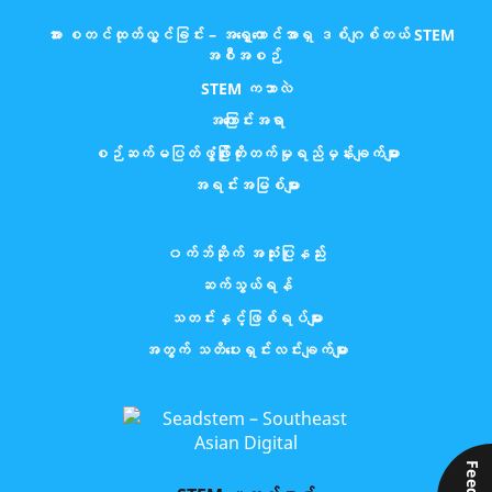
အား စတင်ထုတ်လွှင်ခြင်း – အရှေ့တောင်အာရှ ဒစ်ဂျစ်တယ် STEM
အစီအစဉ်
STEM ကဘာလဲ
အကြောင်းအရာ
စဉ်ဆက်မပြတ်ဖွံ့ဖြိုးတိုးတက်မှုရည်မှန်းချက်များ
အရင်းအမြစ်များ
၀က်ဘ်ဆိုက် အသုံးပြုနည်း
ဆက်သွယ်ရန်
သတင်းနှင့်ဖြစ်ရပ်များ
အတွက် သတိပေးရှင်းလင်းချက်များ