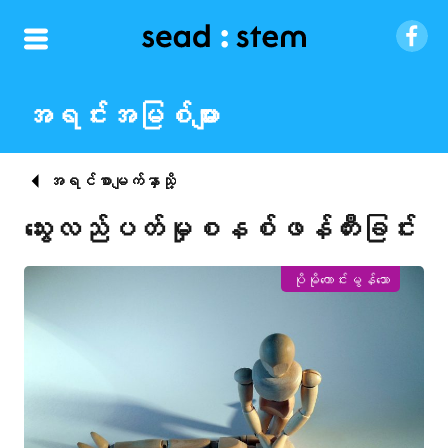
အရင်းအမြစ်များ
အရင်စာမျက်နှာသို့
သွေးလည်ပတ်မှုစနစ်ဖန်တီးခြင်း
ပိုမိုကောင်းမွန်သော