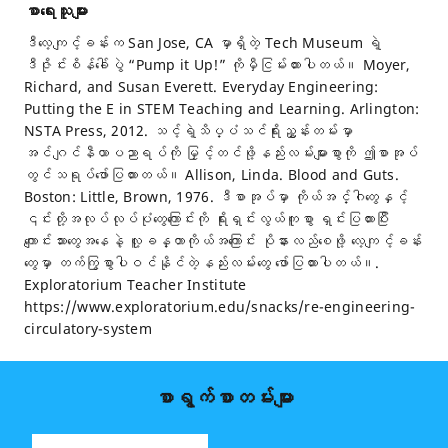
စာရေးသူများ
ဒီလေ့ကျင့်ခန်းက San Jose, CA မှာရှိတဲ့ Tech Museum ရဲ့
ဒီဇိုင်းစိန်ခေါ်ပွဲ “Pump it Up!” ကိုမှီငြမ်းထားပါတယ်။ Moyer,
Richard, and Susan Everett. Everyday Engineering:
Putting the E in STEM Teaching and Learning. Arlington:
NSTA Press, 2012. သင့်ရဲ့သိပ္ပံသင်ရိုးညွှန်းတမ်းမှာ
အင်ဂျင်နီယာပညာရပ်ကို မြှင့်တင်ဖို့နည်းလမ်းများစွာကို ဤစာအုပ်
တွင်သရုပ်ဖော်ပြထားတယ်။ Allison, Linda. Blood and Guts.
Boston: Little, Brown, 1976. ဒီစာအုပ်မှာ ကိုယ်အင်္ဂါတွေနှင့်
၎င်းတို့အလုပ်လုပ်ပုံတွေကြောင်းကို ရိုးရှင်းလွယ်ကူစွာ ရှင်းပြထားပြီး
ကျောင်းသားတွေအနေနဲ့ လူ့ခန္တာကိုယ်အကြောင်း ပိုနားလည်စေဖို့ လေ့ကျင့်ခန်း
တွေမှာ တက်ကြွစွာပါဝင်နိုင်တဲ့နည်းလမ်းတွေ ဖော်ပြထားပါတယ်။.
Exploratorium Teacher Institute
https://www.exploratorium.edu/snacks/re-engineering-
circulatory-system
စာရွက်စာတမ်းများ