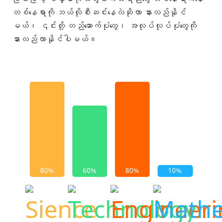
တစ်နေရာကို ဘယ်လိုစီးဆင်းနေလဲဆိုတာ နားလည်နိုင်
မယ်၊ ၎င်းတို့ တည်ဆောက်ပုံတွေ၊ အလုပ်လုပ်ပုံတွေကို
နားလည်လာနိုင်ပါမယ်။