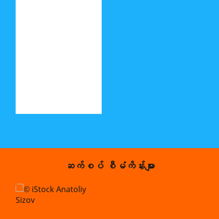
ဆက်စပ် စီမံကိန်းများ