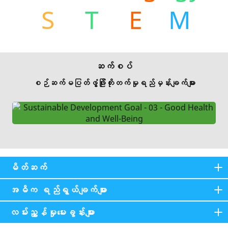
S
T
E
M
ဆက်စပ်
စဉ်ဆက်မပြတ်ဖွံ့ဖြိုးတိုးတက်မှုရည်မှန်းချက်များ
မိတ်ဆက်
အဓိက ရည်ရွယ်ချက်များ
လမ်းညွှန်မှုမေးခွန်းများ