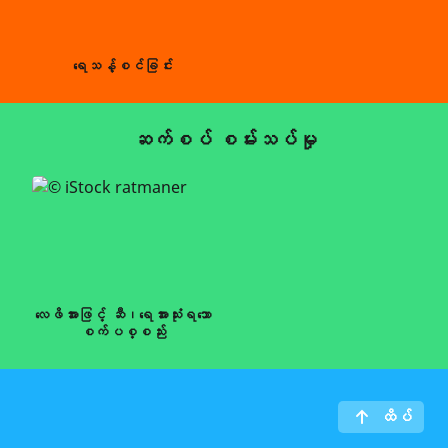
ရေသန့်စင်ခြင်း
ဆက်စပ် စမ်းသပ်မှု
လေဖိအားဖြင့် ဆီ၊ရေအားသုံးရသော
စက်ပစ္စည်း
ထိပ်