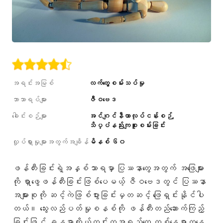
အရင်းအမြစ်
လက်တွေ့စမ်းသပ်မှု
ဘာသာရပ်များ
ဇီဝဗေဒ
ခေါင်းစဉ်များ
အင်ဂျင်နီယာလုပ်ငန်းစဉ်
သိပ္ပံနည်းကျစူးစမ်းခြင်း
လှုပ်ရှားမှုများအတွက်အချိန်
မိနစ် ၆၀
ဖန်တီးခြင်းရဲ့အနှစ်သာရမှာ ပြဿနာတွေအတွက် အဖြေများ
ကို ရှာဖွေဖန်တီးခြင်းဖြစ်ပေမယ့် ဇီဝဗေဒတွင် ပြဿနာ
အများစုကို ဆင့်ကဲဖြစ်ပွားခြင်းမှတဆင့် ဖြေရှင်းနိုင်ပါ
တယ်။ သွေးလည်ပတ်မှုစနစ်ကို ဖန်တီးတည်ဆောက်ကြည့်
ခြင်းဖြင့် ခန္ဓာကိုယ်တွင်းကအရည်တွေ တစ်နေရာကနေ