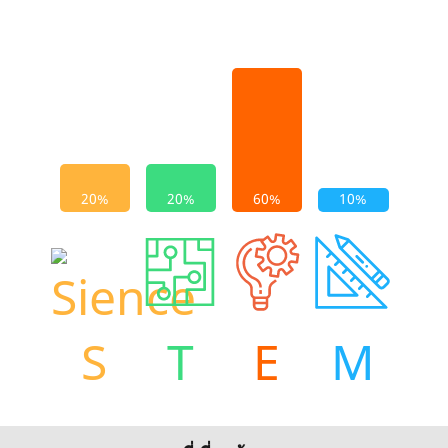
S
T
E
M