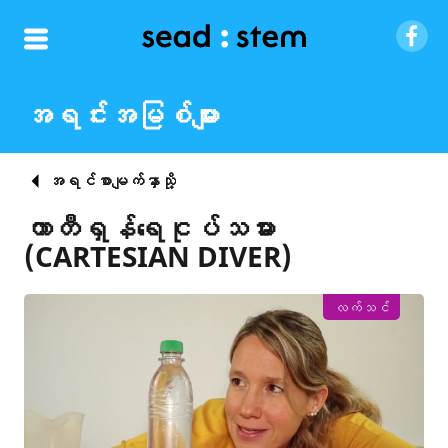
အရင်းအမြစ်များ
အရင်စာမျက်နှာသို့
ကာတီရှန်ရေငုပ်သမား
(CARTESIAN DIVER)
လက်သင်