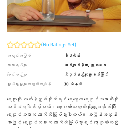
(No Ratings Yet)
အရင်းအမြစ်
စီမံကိန်း
ဘာသာရပ်များ
အင်ဂျင်နီယာ
ရူပဗေဒ
ခေါင်းစဉ်များ
သိပ္ပံနည်းကျစူးစမ်းခြင်း
လှုပ်ရှားမှုများအတွက်အချိန်
30 မိနစ်
ရေဘူးကို လက်နဲ့ညှစ်လိုက်ရင် ရေတွေက ရေငုပ်သမားဆီကို
အဖိခံရပါလိမ့်မယ်။ ဖော့ဂုဏ်သတ္တိကိုလျှော့ချလိုက်ပြီး
ရေငုပ်သမားက အောက်ထိမြုပ်သွားပါတယ်။ အပြန်အလှန်
အားဖြင့် ရေငုပ်သမားက အောက်ထိမြုပ်သွားရင် ဖော့ဂုဏ်လည်း