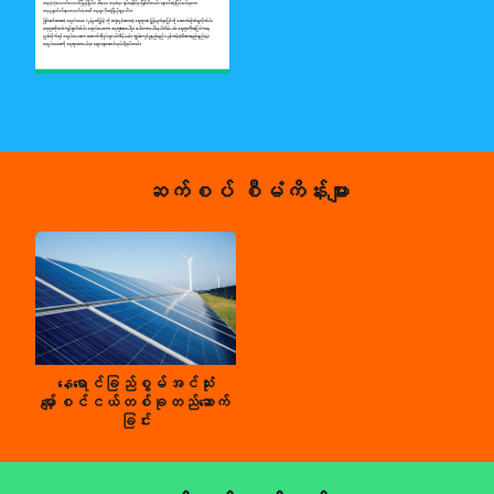
ဆက်စပ် စီမံကိန်းများ
နေရောင်ခြည်စွမ်အင်သုံး
မျှော်စင်ငယ်တစ်ခုတည်ဆောက်
ခြင်း