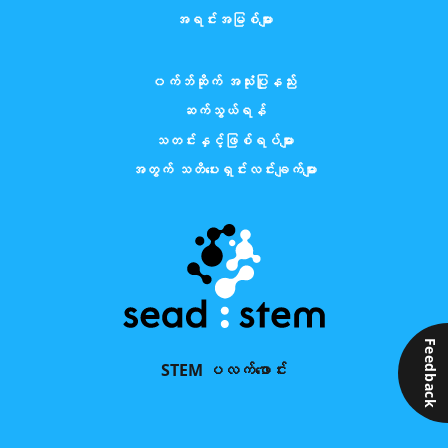
အရင်းအမြစ်များ
၀က်ဘ်ဆိုက် အသုံးပြုနည်း
ဆက်သွယ်ရန်
သတင်းနှင့်ဖြစ်ရပ်များ
အတွက် သတိပေးရှင်းလင်းချက်များ
Feedback
STEM ပလက်ဖောင်း